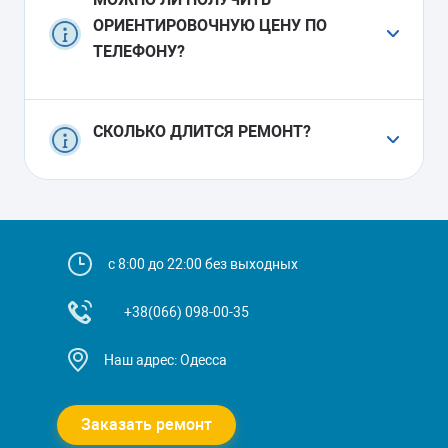
модель и возраст аппарата, стоимость
ОРИЕНТИРОВОЧНУЮ ЦЕНУ ПО
оригинальных запчастей и сложность
доступа к узлу. Простая замена уплотнителя
ТЕЛЕФОНУ?
будет стоить дешевле, чем работа с
компрессором или электроникой.
Оператор может назвать примерный
СКОЛЬКО ДЛИТСЯ РЕМОНТ?
диапазон стоимости на основании ваших
симптомов и опыта мастеров, но
окончательная цена фиксируется только
Большинство операций по холодильникам
после диагностики на доме. Это защищает
Siemens выполняются за один визит. Если
вас от «накруток» и дает понимание, что
потребуется редкая деталь, мастер согласует
оплачивать вы будете именно фактический
с вами сроки поставки и повторного выезда.
с 8:00 до 22:00 без выходных
объем работ.
+38(066) 098-00-35
Наш адрес: Одесса
Заказать ремонт