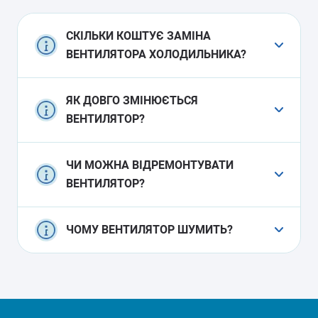
СКІЛЬКИ КОШТУЄ ЗАМІНА
ВЕНТИЛЯТОРА ХОЛОДИЛЬНИКА?
Ціна залежить від моделі холодильника і
ЯК ДОВГО ЗМІНЮЄТЬСЯ
вартості запчастини. Остаточну вартість
ВЕНТИЛЯТОР?
майстер озвучить після діагностики. Виїзд
безкоштовний.
Заміна займає 1-2 години в залежності від
ЧИ МОЖНА ВІДРЕМОНТУВАТИ
складності доступу до вузла і необхідності
ВЕНТИЛЯТОР?
розбирання корпусу.
У більшості випадків ремонт недоцільний –
ЧОМУ ВЕНТИЛЯТОР ШУМИТЬ?
простіше і надійніше замінити вузол
повністю.
Шум виникає через знос підшипників,
потрапляння льоду на лопаті або
розбалансування крильчатки. Потрібна
діагностика.