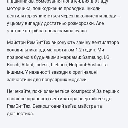
підшипників, обмерзання лопатей, вихід з ладу
моторчика, пошкодження проводки. Інколи
вентилятор зупиняється через накопичення льоду –
у цьому випадку достатньо розморозки. Але
частіше потрібна повна заміна вузла.
Майстри РемБитТех виконують заміну вентилятора
холодильника вдома протягом 1-2 годин. Ми
працюємо з будь-якими марками: Samsung, LG,
Bosch, Atlant, Indesit, Liebherr, Hotpoint-Ariston та
іншими. У наявності завжди є оригінальні
запчастини для популярних моделей.
Не чекайте, поки зламається компресор! За перших
ознак несправності вентилятора звертайтеся до
РемБитТех. Безкоштовний виїзд майстра та
діагностика.